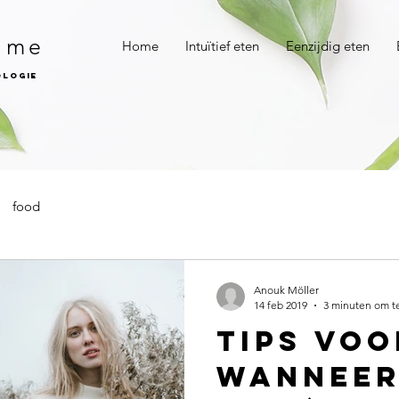
n me
Home
Intuïtief eten
Eenzijdig eten
ologie
food
Anouk Möller
14 feb 2019
3 minuten om t
Tips voo
wanneer 