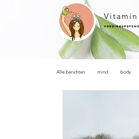
Vitami
Voedingspsych
Alle berichten
mind
body