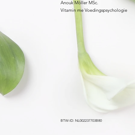
Anouk Möller MSc.
Vitamin me Voedingspsychologie
BTW-ID: NL002237703B80