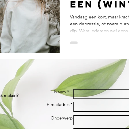
een (win
zit!
Vandaag een kort, maar krach
een depressie, of zware bur
dip. Waar iedereen wel eens
Naam *
aak maken?
E-mailadres *
Onderwerp