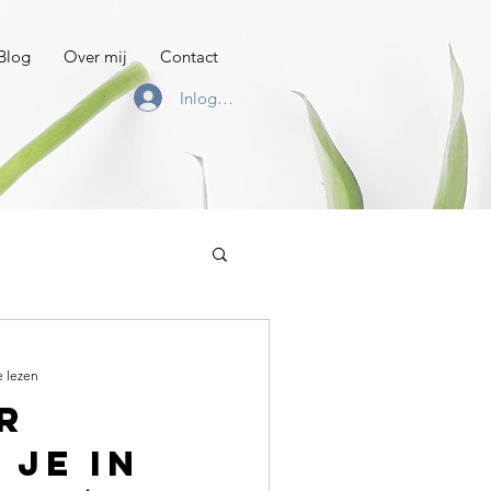
Blog
Over mij
Contact
Inloggen
e lezen
r
je in