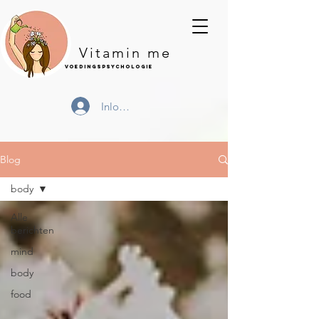
Vitamin me
Voedingspsychologie
Inloggen
Blog
body
Alle
berichten
mind
body
food