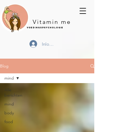
Vitamin me
Voedingspsychologie
Inloggen
Blog
mind
Alle
berichten
mind
body
food