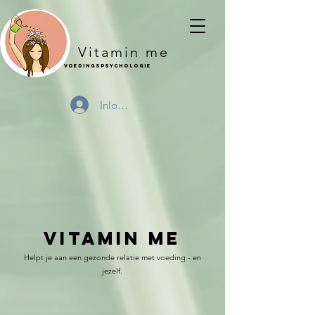
Vitamin me
Voedingspsychologie
Inloggen
vitamin me
Helpt je aan een gezonde relatie met voeding - en
jezelf.