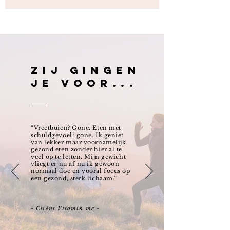
Zij gingen
je voor...
“Vreetbuien? Gone. Eten met
schuldgevoel? gone. Ik geniet
van lekker maar voornamelijk
gezond eten zonder hier al te
veel op te letten. Mijn gewicht
vliegt er nu af nu ik gewoon
normaal doe en vooral focus op
een gezond, sterk lichaam.”
- Cliënt Vitamin me -