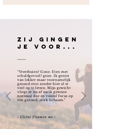
Zij gingen
je voor...
“Vreetbuien? Gone. Eten met
schuldgevoel? gone. Ik geniet
van lekker maar voornamelijk
gezond eten zonder hier al te
veel op te letten. Mijn gewicht
vliegt er nu af nu ik gewoon
normaal doe en vooral focus op
een gezond, sterk lichaam.”
- Cliënt Vitamin me -