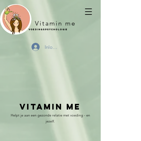
Vitamin me
Voedingspsychologie
Inloggen
vitamin me
Helpt je aan een gezonde relatie met voeding - en
jezelf.