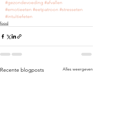
#gezondevoeding
#afvallen
#emotieeten
#eetpatroon
#stresseten
#intuïtiefeten
food
Alles weergeven
Recente blogposts