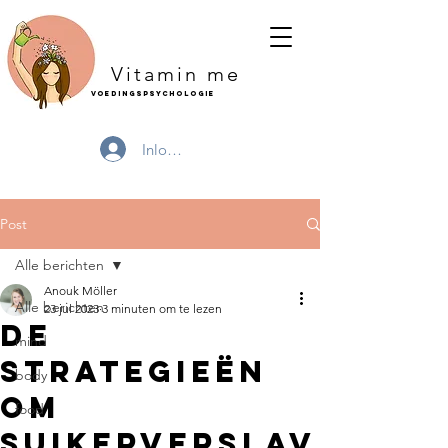
Vitamin me
Voedingspsychologie
Inloggen
Post
Alle berichten
Anouk Möller
Alle berichten
23 jul 2023
3 minuten om te lezen
De
mind
Strategieën
body
om
food
suikerverslav