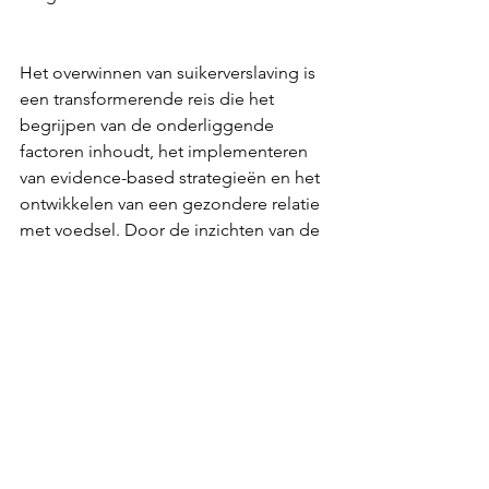
Het overwinnen van suikerverslaving is 
een transformerende reis die het 
begrijpen van de onderliggende 
factoren inhoudt, het implementeren 
van evidence-based strategieën en het 
ontwikkelen van een gezondere relatie 
met voedsel. Door de inzichten van de 
voedingspsychologie in uw aanpak op 
te nemen, kunt u de vicieuze cirkel van 
hunkering naar suiker doorbreken, uw 
algehele gezondheid verbeteren en 
een evenwichtige en voedzame 
levensstijl omarmen.
Onthoud dat je de macht hebt om de 
controle over je verlangens terug te 