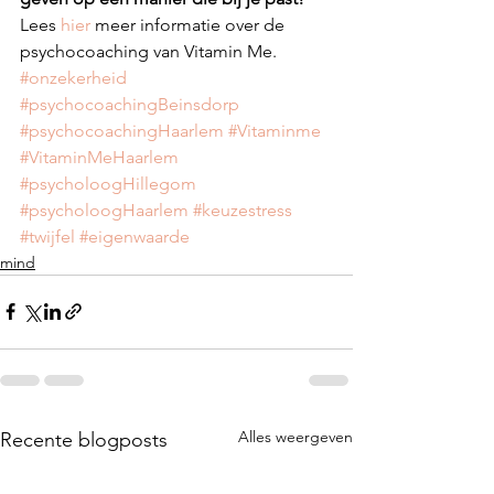
Lees 
hier
 meer informatie over de 
psychocoaching van Vitamin Me. 
#onzekerheid
#psychocoachingBeinsdorp
#psychocoachingHaarlem
#Vitaminme
#VitaminMeHaarlem
#psycholoogHillegom
#psycholoogHaarlem
#keuzestress
#twijfel
#eigenwaarde
mind
Alles weergeven
Recente blogposts