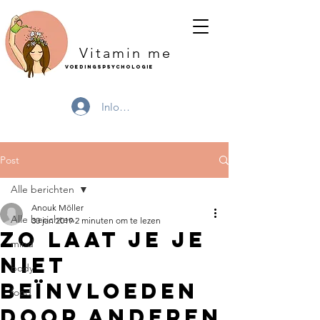
Vitamin me
Voedingspsychologie
Inloggen
Post
Alle berichten
Anouk Möller
Alle berichten
30 jan 2019
2 minuten om te lezen
Zo laat je je
mind
niet
body
beïnvloeden
food
door anderen