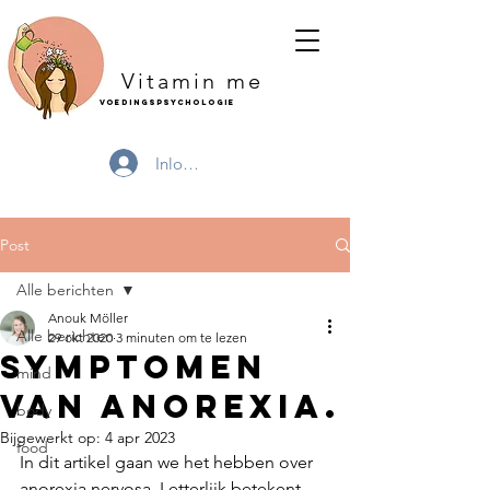
Vitamin me
Voedingspsychologie
Inloggen
Post
Alle berichten
Anouk Möller
Alle berichten
29 okt 2020
3 minuten om te lezen
symptomen
mind
van anorexia.
body
Bijgewerkt op:
4 apr 2023
food
In dit artikel gaan we het hebben over 
anorexia nervosa. Letterlijk betekent 