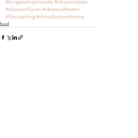
#bingeeatingdisorder
#obsessiefeten
#obsessieflijnen
#obsessiefdieten
#lifecoaching
#chocoladeverslaving
food
Alles weergeven
Recente blogposts