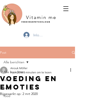
Vitamin me
Voedingspsychologie
Inloggen
Post
Alle berichten
Anouk Möller
Alle berichten
9 jun 2018
3 minuten om te lezen
Voeding en
mind
emoties
body
Bijgewerkt op:
2 mrt 2020
food