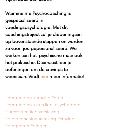
Vitamine me Psychocoaching is 
gespecialiseerd in 
voedingspsychologie. Met dit 
coachingstraject zul je dieper ingaan 
op bovenstaande stappen en worden 
ze voor  jou gepersonaliseerd. We 
werken aan het  psychische maar ook 
het praktische. Daarnaast leer je 
oefeningen om de cravings te 
weerstaan. Vindt 
hier 
meer informatie!
#emotieeten
#emotie
#eten
#emotieeten
#voedingspsychologie
#stresseten
#eetverslaving
#dieetcoaching
#craving
#cravings
#bingeeten
#bingen