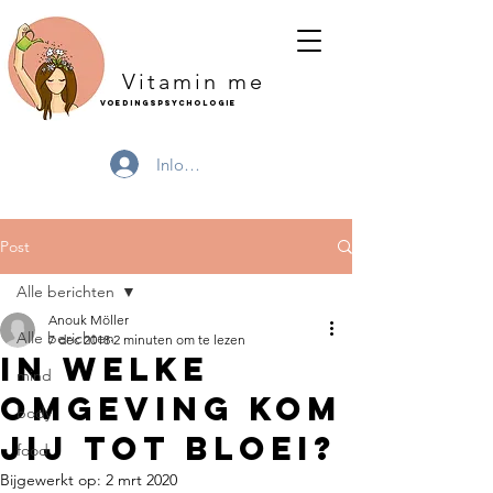
Vitamin me
Voedingspsychologie
Inloggen
Post
Alle berichten
Anouk Möller
Alle berichten
7 dec 2018
2 minuten om te lezen
In welke
mind
omgeving kom
body
jij tot bloei?
food
Bijgewerkt op:
2 mrt 2020