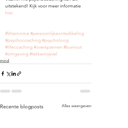
uitstekend! Kijk voor meer informatie 
hier.
#Vitaminme
#persoonlijkeontwikkeling
#psychocoaching
#psycholoog
#lifecoaching
#overspannen
#burnout
#omgeving
#lekkerinjevel
mind
Alles weergeven
Recente blogposts