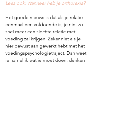
Lees ook: Wanneer heb je orthorexia?
Het goede nieuws is dat als je relatie 
eenmaal een voldoende is, je niet zo 
snel meer een slechte relatie met 
voeding zal krijgen. Zeker niet als je 
hier bewust aan gewerkt hebt met het 
voedingspsychologietraject. Dan weet 
je namelijk wat je moet doen, denken 
en voelen om je niet meer gek te laten 
maken door je hoofd, of een oude 
angst, of een bepaald gewicht of 
koekje. ;)
Wil je hier meer info over klik dan 
hier.