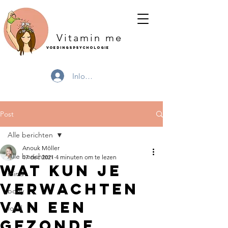
Vitamin me
Voedingspsychologie
Inloggen
Post
Alle berichten
Anouk Möller
Alle berichten
17 dec 2021
4 minuten om te lezen
Wat kun je
mind
verwachten
body
van een
food
gezonde